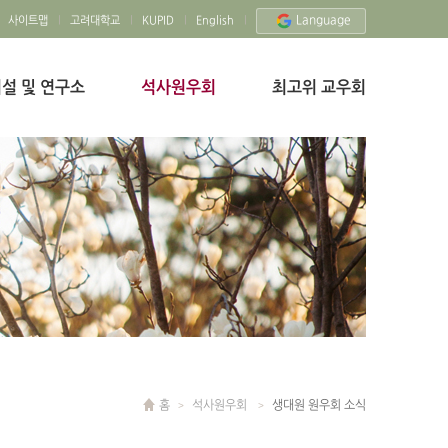
Language
사이트맵
고려대학교
KUPID
English
설 및 연구소
석사원우회
최고위 교우회
홈
석사원우회
생대원 원우회 소식